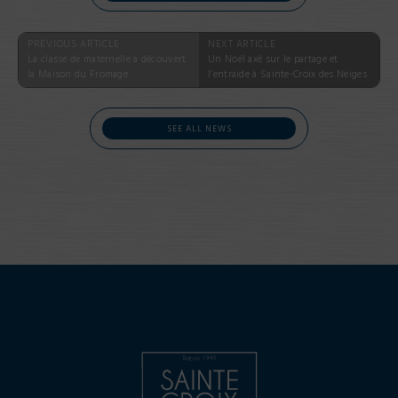
PREVIOUS ARTICLE
NEXT ARTICLE
La classe de maternelle a découvert
Un Noël axé sur le partage et
la Maison du Fromage
l’entraide à Sainte-Croix des Neiges
SEE ALL NEWS