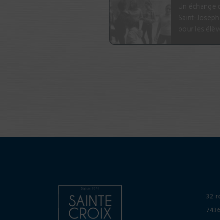
Un échange c
Saint-Joseph 
pour les élèv
32 r
743