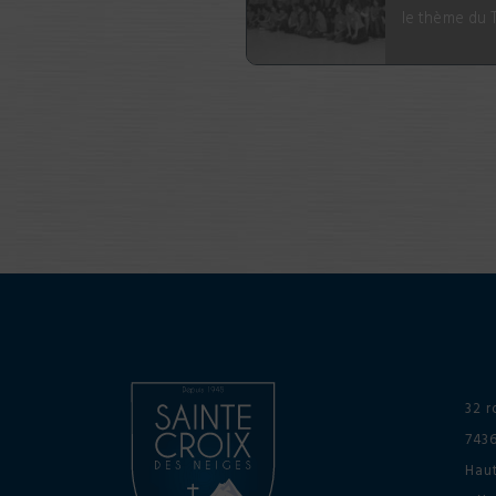
le thème du 
32 r
743
Haut